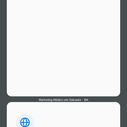
Marketing Médico em Porto Velho - RO
Marketing Mdico em Rio Branco - AC
Marketing Médico no Nordeste
Marketing Médico em São Luís - MA
Marketing Médico em Teresina - PI
Marketing Médico em Fortaleza - CE
Marketing Médico em Natal - RN
Marketing Médico em Recife - PE
Marketing Médico em João Pessoa - SE
Marketing Médico em Aracaju - SE
Marketing Médico em Maceió- AL
Marketing Médico em Salvador - BA
Marketing Médico no Centro-Oeste
Marketing Médico em Brasília - DF