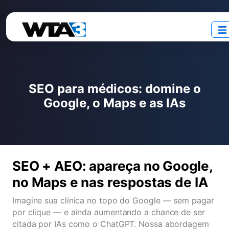
SEO para médicos: domine o
Google, o Maps e as IAs
SEO + AEO: apareça no Google,
no Maps e nas respostas de IA
Imagine sua clínica no topo do Google — sem pagar
por clique — e ainda aumentando a chance de ser
citada por IAs como o ChatGPT. Nossa abordagem