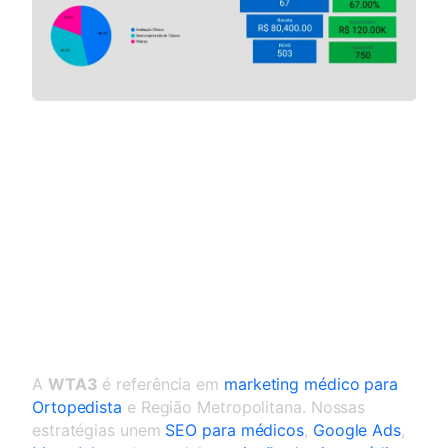
Marketing médico para
Ortopedista
A
WTA3
é referência em
marketing médico para
Ortopedista
e Região Metropolitana. Nossas
estratégias unem
SEO para médicos
,
Google Ads
,