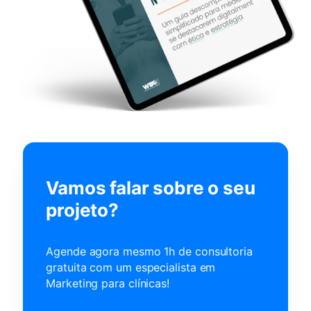
Vamos falar sobre o seu
projeto?
Agende agora mesmo 1h de consultoria
gratuita com um
especialista em
Marketing para clínicas!