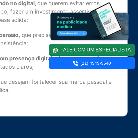
do no digital,
que querem evitar erros,
po, fazer um investimento assertivo e
ase sólida;
pansão,
que precisam de estratégia para
nsistência;
FALE COM UM ESPECIALISTA
om presença digital ativa,
mas que não
(11) 4949-9540
tados claros;
ue desejam fortalecer sua marca pessoal e
ica.