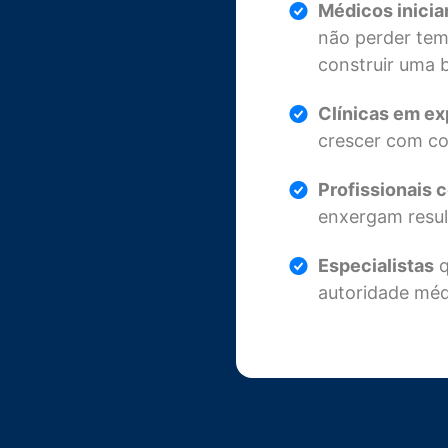
Médicos inician
não perder tem
construir uma b
Clínicas em ex
crescer com co
Profissionais c
enxergam resul
Especialistas
q
autoridade méd