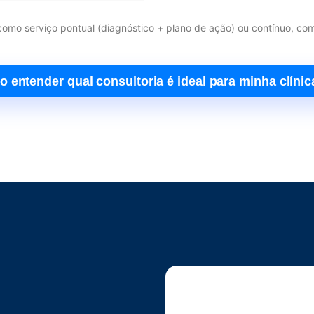
 como serviço pontual (diagnóstico + plano de ação) ou contínuo, 
o entender qual consultoria é ideal para minha clíni