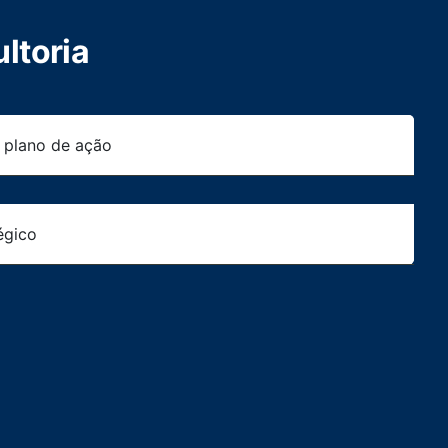
ltoria
e plano de ação
égico