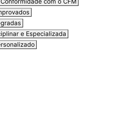
e Conformidade com o CFM
mprovados
egradas
iplinar e Especializada
rsonalizado