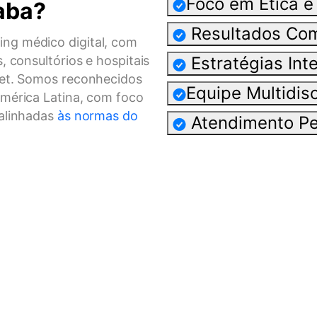
Foco em Ética 
aba?
Resultados Co
ng médico digital, com
, consultórios e hospitais
Estratégias Int
net. Somos reconhecidos
Equipe Multidisc
América Latina, com foco
 alinhadas
às normas do
Atendimento Pe