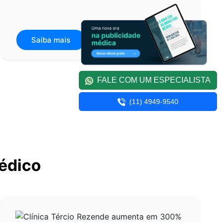
Saiba mais
FALE COM UM ESPECIALISTA
(11) 4949-9540
édico