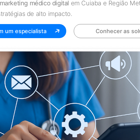
marketing médico digital
em Cuiaba e Região Met
tratégias de alto impacto.
m um especialista
Conhecer as so