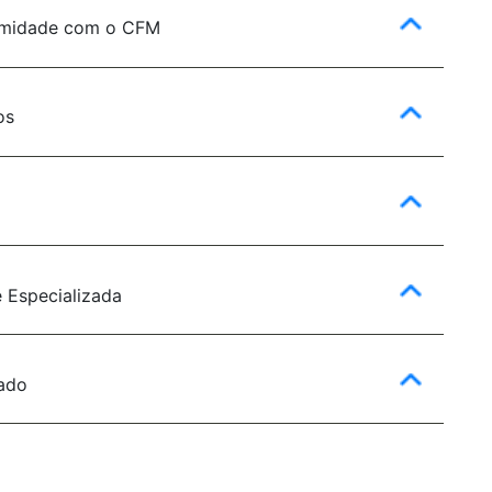
rmidade com o CFM
os
e Especializada
zado