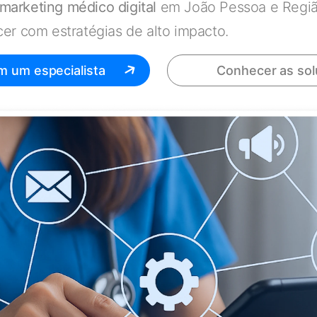
marketing médico digital
em João Pessoa e Regiã
er com estratégias de alto impacto.
m um especialista
Conhecer as so