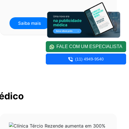
Saiba mais
FALE COM UM ESPECIALISTA
(11) 4949-9540
édico