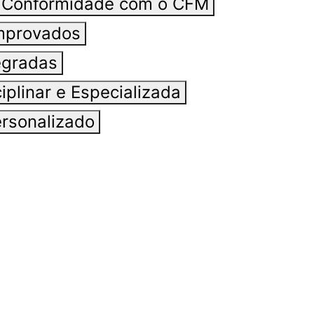
e Conformidade com o CFM
mprovados
egradas
iplinar e Especializada
rsonalizado