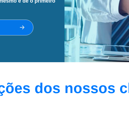
mesmo e dê o primeiro
ções dos nossos c