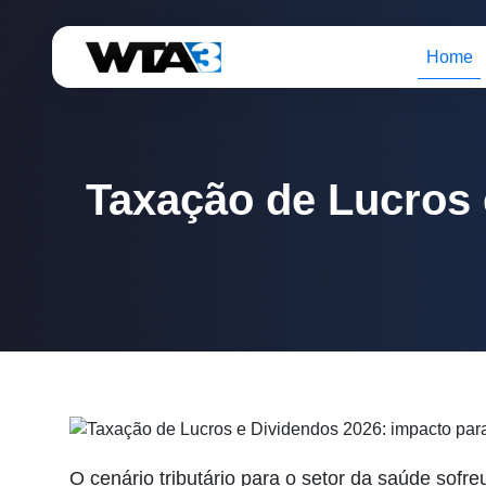
Home
Taxação de Lucros 
O cenário tributário para o setor da saúde sof